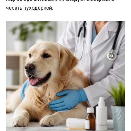
чесать пуходёркой.