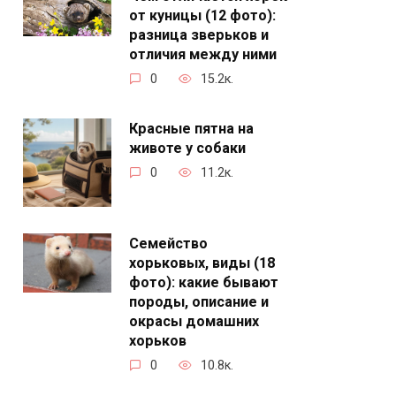
от куницы (12 фото):
разница зверьков и
отличия между ними
0
15.2к.
Красные пятна на
животе у собаки
0
11.2к.
Семейство
хорьковых, виды (18
фото): какие бывают
породы, описание и
окрасы домашних
хорьков
0
10.8к.