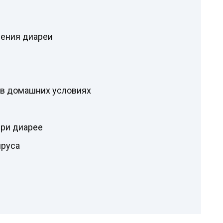
щения диареи
 в домашних условиях
при диарее
ируса