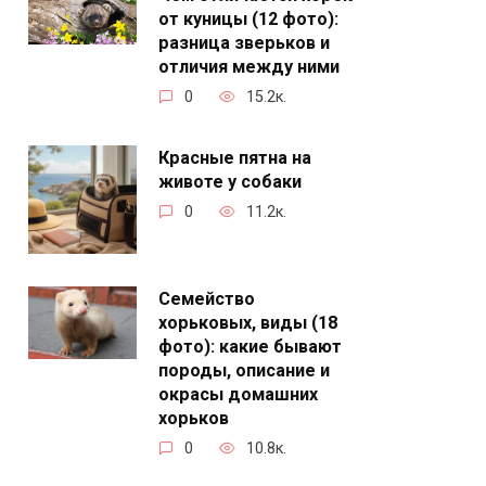
от куницы (12 фото):
разница зверьков и
отличия между ними
0
15.2к.
Красные пятна на
животе у собаки
0
11.2к.
Семейство
хорьковых, виды (18
фото): какие бывают
породы, описание и
окрасы домашних
хорьков
0
10.8к.