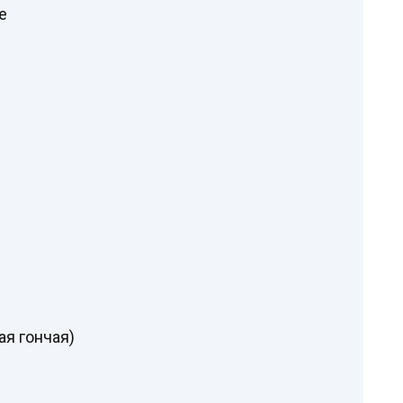
е
я гончая)