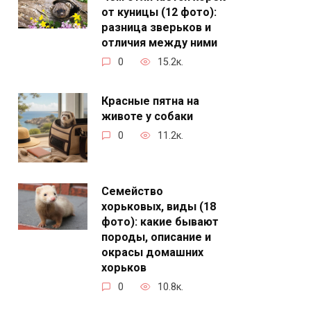
от куницы (12 фото):
разница зверьков и
отличия между ними
0
15.2к.
Красные пятна на
животе у собаки
0
11.2к.
Семейство
хорьковых, виды (18
фото): какие бывают
породы, описание и
окрасы домашних
хорьков
0
10.8к.