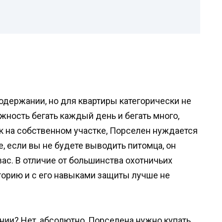
держании, но для квартиры категорически не
ность бегать каждый день и бегать много,
ок на собственном участке, Порселен нуждается
е, если вы не будете выводить питомца, он
ас. В отличие от большинства охотничьих
торию и с его навыками защиты лучше не
нии? Нет, абсолютно, Порселена нужно купать