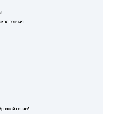
ды
кая гончая
бразной гончей