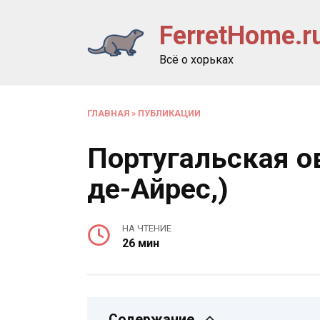
Перейти
FerretHome.r
к
содержанию
Всё о хорьках
ГЛАВНАЯ
»
ПУБЛИКАЦИИ
Португальская о
де-Айрес,)
НА ЧТЕНИЕ
26 мин
Содержание