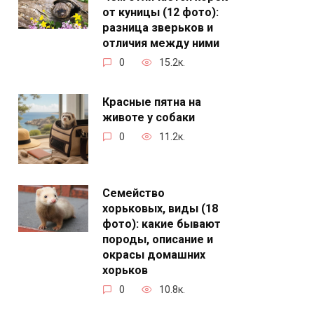
от куницы (12 фото):
разница зверьков и
отличия между ними
0
15.2к.
Красные пятна на
животе у собаки
0
11.2к.
Семейство
хорьковых, виды (18
фото): какие бывают
породы, описание и
окрасы домашних
хорьков
0
10.8к.