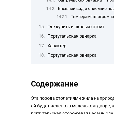
Эштрельская овчарка — пр
Внешний вид и описание п
Темперамент огромно
Где купить и сколько стоит
Португальская овчарка
Характер
Португальская овчарка
Содержание
Эта порода столетиями жила на природ
ей будет нелегко в маленьком дворе, н
португальская сторожевая часами след