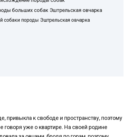
оисхождение породы собак
ороды больших собак Эштрельская овчарка
й собаки породы Эштрельская овчарка
е, привыкла к свободе и пространству, поэтому
е говоря уже о квартире. На своей родине
овала за овцами, бродя по горам, поэтому,