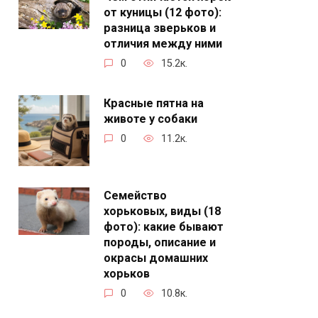
от куницы (12 фото):
разница зверьков и
отличия между ними
0
15.2к.
Красные пятна на
животе у собаки
0
11.2к.
Семейство
хорьковых, виды (18
фото): какие бывают
породы, описание и
окрасы домашних
хорьков
0
10.8к.