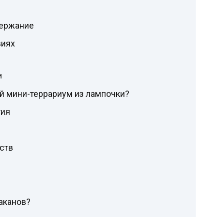
держание
виях
и
й мини-террариум из лампочки?
тия
ств
аканов?