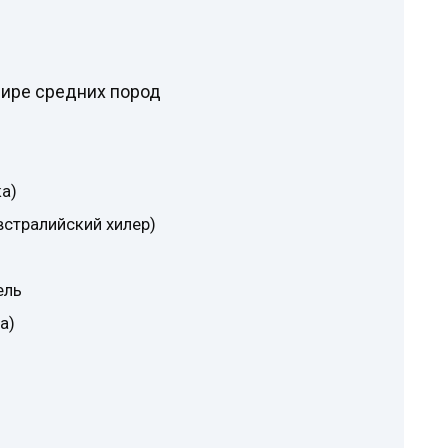
мире средних пород
а)
встралийский хилер)
ель
а)