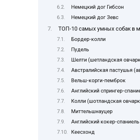
Немецкий дог Гибсон
Немецкий дог Зевс
ТОП-10 самых умных собак в 
Бордер-колли
Пудель
Шелти (шетландская овчарк
Австралийская пастушья (а
Вельш-корги-пемброк
Английский спрингер-спани
Колли (шотландская овчарк
Миттельшнауцер
Английский кокер-спаниель
Кеесхонд