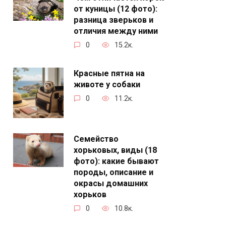
от куницы (12 фото):
разница зверьков и
отличия между ними
0
15.2к.
Красные пятна на
животе у собаки
0
11.2к.
Семейство
хорьковых, виды (18
фото): какие бывают
породы, описание и
окрасы домашних
хорьков
0
10.8к.