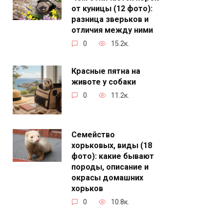
от куницы (12 фото):
разница зверьков и
отличия между ними
0
15.2к.
Красные пятна на
животе у собаки
0
11.2к.
Семейство
хорьковых, виды (18
фото): какие бывают
породы, описание и
окрасы домашних
хорьков
0
10.8к.