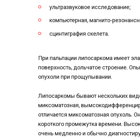
ультразвуковое исследование;
компьютерная, магнито-резонансн
сцинтиграфия скелета.
При пальпации липосаркома имеет эл
поверхность, дольчатое строение. Оп
опухоли при прощупывании.
Липосаркомы бывают нескольких видо
миксоматозная, вымсокодифференцир
отличается миксоматозная опухоль. Он
короткого промежутка времени. Выс
очень медленно и обычно диагностиру