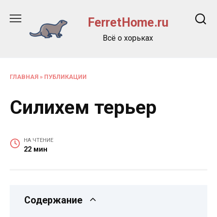
Перейти
к
FerretHome.ru
содержанию
Всё о хорьках
ГЛАВНАЯ
»
ПУБЛИКАЦИИ
Силихем терьер
НА ЧТЕНИЕ
22 мин
Содержание