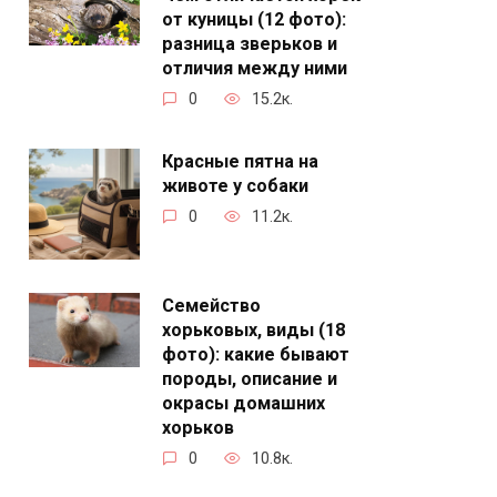
от куницы (12 фото):
разница зверьков и
отличия между ними
0
15.2к.
Красные пятна на
животе у собаки
0
11.2к.
Семейство
хорьковых, виды (18
фото): какие бывают
породы, описание и
окрасы домашних
хорьков
0
10.8к.