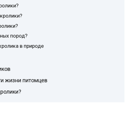
ролики?
 кролики?
ролики?
сных пород?
кролика в природе
иков
и жизни питомцев
кролики?