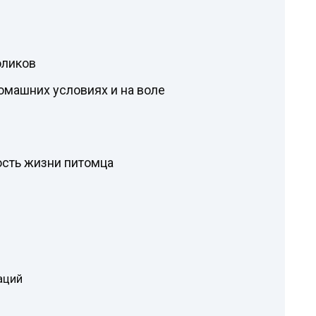
оликов
машних условиях и на воле
ость жизни питомца
аций