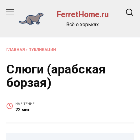
Перейти
к
FerretHome.ru
содержанию
Всё о хорьках
ГЛАВНАЯ
»
ПУБЛИКАЦИИ
Слюги (арабская
борзая)
НА ЧТЕНИЕ
22 мин