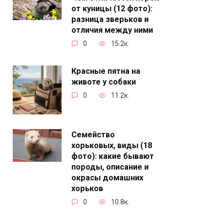
от куницы (12 фото):
разница зверьков и
отличия между ними
0
15.2к.
Красные пятна на
животе у собаки
0
11.2к.
Семейство
хорьковых, виды (18
фото): какие бывают
породы, описание и
окрасы домашних
хорьков
0
10.8к.