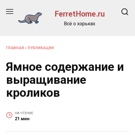
Перейти
к
FerretHome.ru
содержанию
Всё о хорьках
ГЛАВНАЯ
»
ПУБЛИКАЦИИ
Ямное содержание и
выращивание
кроликов
НА ЧТЕНИЕ
21 мин