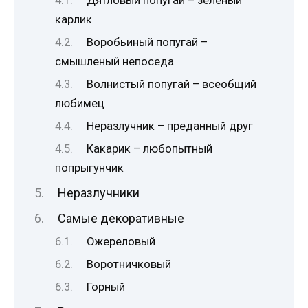
Дятловый попугай – зеленый
карлик
Воробьиный попугай –
смышленый непоседа
Волнистый попугай – всеобщий
любимец
Неразлучник – преданный друг
Какарик – любопытный
попрыгунчик
Неразлучники
Самые декоративные
Ожереловый
Воротничковый
Горный