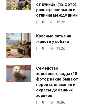
от куницы (12 фото):
разница зверьков и
отличия между ними
0
15.2к.
Красные пятна на
животе у собаки
0
11.2к.
Семейство
хорьковых, виды (18
фото): какие бывают
породы, описание и
окрасы домашних
хорьков
0
10.8к.