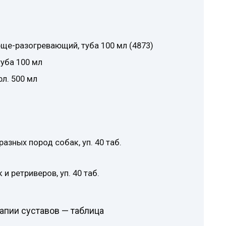
юще-разогревающий, туба 100 мл (4873)
туба 100 мл
фл. 500 мл
азных пород собак, уп. 40 таб.
и ретриверов, уп. 40 таб.
апии суставов — таблица