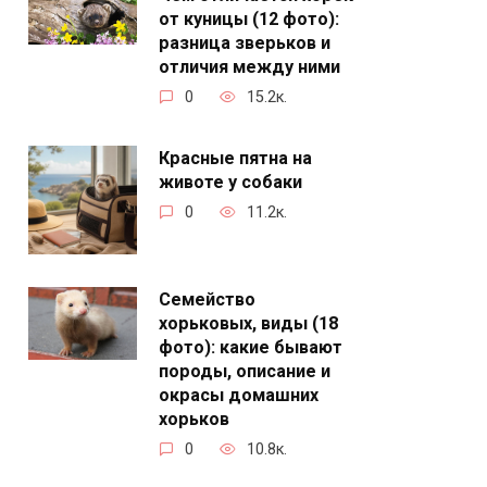
от куницы (12 фото):
разница зверьков и
отличия между ними
0
15.2к.
Красные пятна на
животе у собаки
0
11.2к.
Семейство
хорьковых, виды (18
фото): какие бывают
породы, описание и
окрасы домашних
хорьков
0
10.8к.