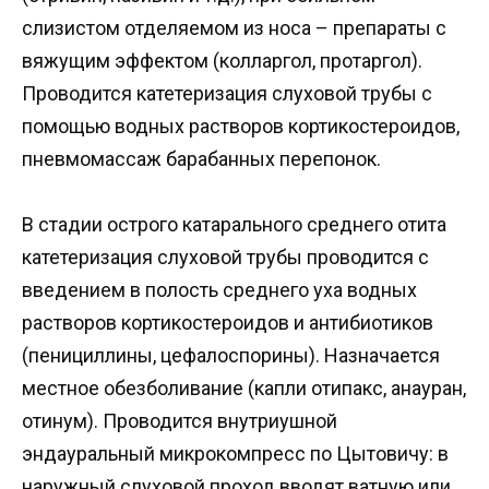
слизистом отделяемом из носа – препараты с
вяжущим эффектом (колларгол, протаргол).
Проводится катетеризация слуховой трубы с
помощью водных растворов кортикостероидов,
пневмомассаж барабанных перепонок.
В стадии острого катарального среднего отита
катетеризация слуховой трубы проводится с
введением в полость среднего уха водных
растворов кортикостероидов и антибиотиков
(пенициллины, цефалоспорины). Назначается
местное обезболивание (капли отипакс, анауран,
отинум). Проводится внутриушной
эндауральный микрокомпресс по Цытовичу: в
наружный слуховой проход вводят ватную или