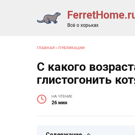
Перейти
FerretHome.r
к
содержанию
Всё о хорьках
ГЛАВНАЯ
»
ПУБЛИКАЦИИ
С какого возрас
глистогонить кот
НА ЧТЕНИЕ
26 мин
Содержание