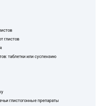
листов
т глистов
я
стов: таблетки или суспензию
ку
чьи глистогонные препараты