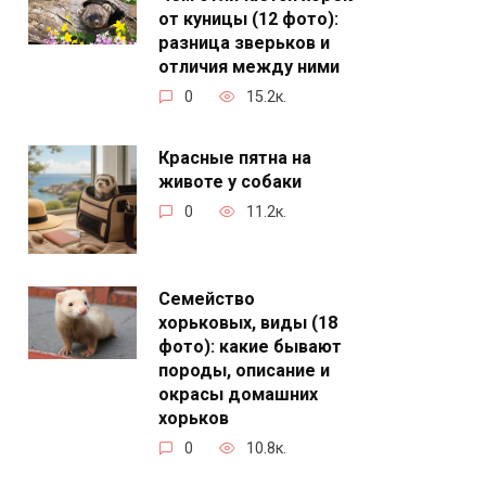
от куницы (12 фото):
разница зверьков и
отличия между ними
0
15.2к.
Красные пятна на
животе у собаки
0
11.2к.
Семейство
хорьковых, виды (18
фото): какие бывают
породы, описание и
окрасы домашних
хорьков
0
10.8к.