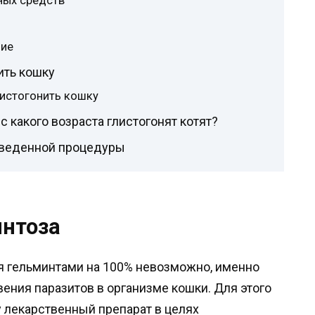
ных средств
у
ние
ить кошку
листогонить кошку
с какого возраста глистогонят котят?
оведенной процедуры
интоза
я гельминтами на 100% невозможно, именно
ения паразитов в организме кошки. Для этого
 лекарственный препарат в целях