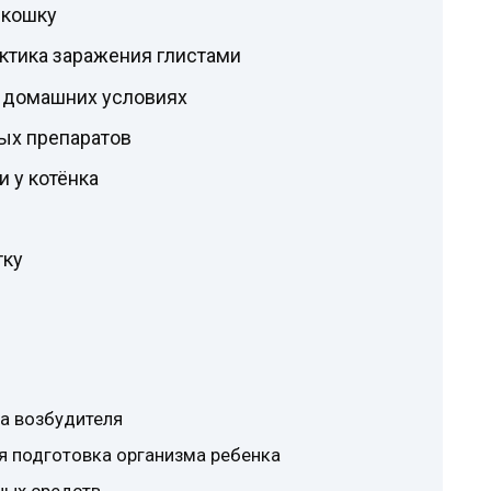
 кошку
ктика заражения глистами
в домашних условиях
ых препаратов
 у котёнка
тку
а возбудителя
я подготовка организма ребенка