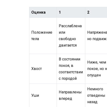
Оценка
1
2
Расслаблена
Положение
или
Напряжена
тела
свободно
но подвиж
двигается
В состоянии
Ниже, чем
покоя, в
Хвост
покое, но 
соответствии
опущен
с породой
Немного
Направлены
Уши
отведены
вперед
назад