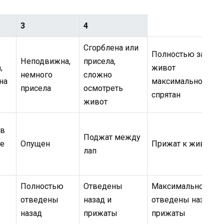
3
4
Сгорблена или
Полностью зажата
Неподвижна,
присела,
,
живот
немного
сложно
на
максимально
присела
осмотреть
спрятан
живот
 в
Поджат между
не
Опущен
Прижат к животу
лап
Полностью
Отведены
Максимально
отведены
назад и
отведены назад и
назад
прижаты
прижаты