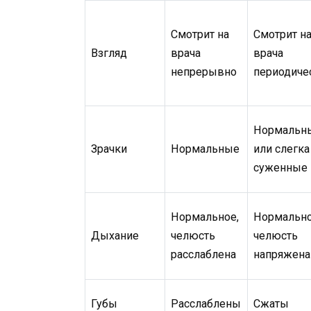
Смотрит на
Смотрит н
Взгляд
врача
врача
непрерывно
периодиче
Нормальн
Зрачки
Нормальные
или слегка
суженные
Нормальное,
Нормально
Дыхание
челюсть
челюсть
расслаблена
напряжена
Губы
Расслаблены
Сжаты