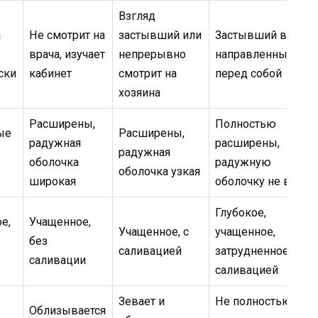
Взгляд
а
Не смотрит на
застывший или
Застывший взгляд
врача, изучает
непрерывно
направленный
ски
кабинет
смотрит на
перед собой
хозяина
Расширены,
Полностью
ые
Расширены,
радужная
расширены,
радужная
оболочка
радужную
оболочка узкая
широкая
оболочку не видно
Глубокое,
е,
Учащенное,
Учащенное, с
учащенное,
без
саливацией
затрудненное, с
саливации
саливацией
Зевает и
Не полностью
Облизывается