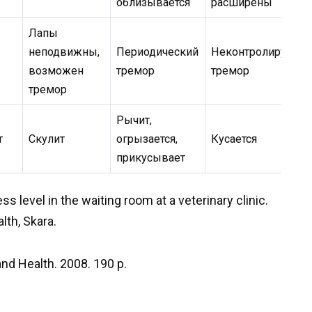
облизывается
расширены
Лапы
неподвижны,
Периодический
Неконтролируемы
возможен
тремор
тремор
тремор
Рычит,
т
Скулит
огрызается,
Кусается
прикусывает
s level in the waiting room at a veterinary clinic.
lth, Skara.
nd Health. 2008. 190 р.