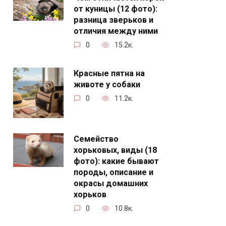
от куницы (12 фото):
разница зверьков и
отличия между ними
0
15.2к.
Красные пятна на
животе у собаки
0
11.2к.
Семейство
хорьковых, виды (18
фото): какие бывают
породы, описание и
окрасы домашних
хорьков
0
10.8к.