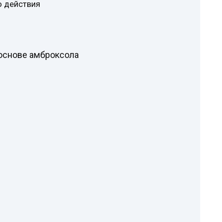
о действия
основе амброксола