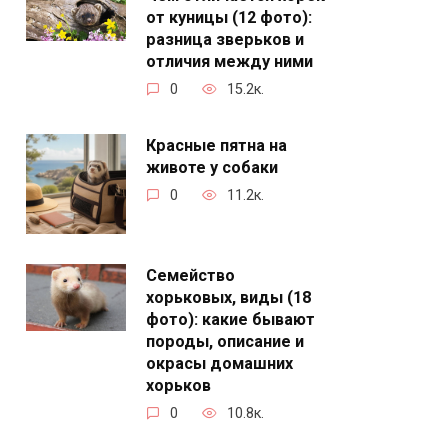
от куницы (12 фото):
разница зверьков и
отличия между ними
0
15.2к.
Красные пятна на
животе у собаки
0
11.2к.
Семейство
хорьковых, виды (18
фото): какие бывают
породы, описание и
окрасы домашних
хорьков
0
10.8к.