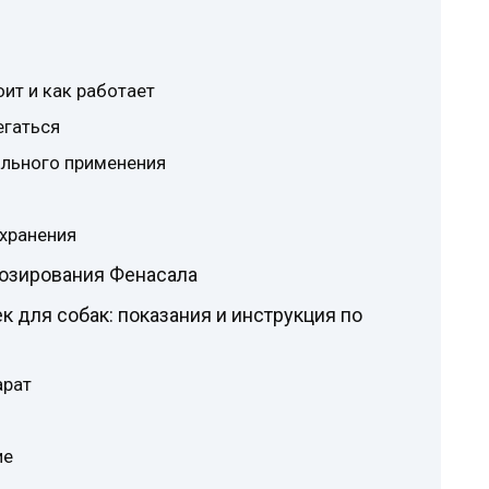
ит и как работает
егаться
ального применения
 хранения
озирования Фенасала
 для собак: показания и инструкция по
арат
ие