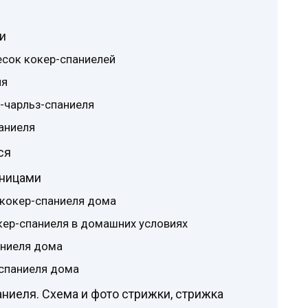
и
есок кокер-спаниелей
ля
г-чарльз-спаниеля
аниеля
ся
жницами
 кокер-спаниеля дома
кер-спаниеля в домашних условиях
аниеля дома
-спаниеля дома
аниеля. Схема и фото стрижки, стрижка