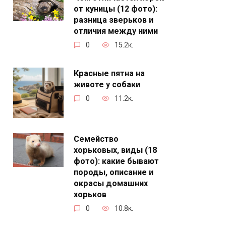
от куницы (12 фото):
разница зверьков и
отличия между ними
0
15.2к.
Красные пятна на
животе у собаки
0
11.2к.
Семейство
хорьковых, виды (18
фото): какие бывают
породы, описание и
окрасы домашних
хорьков
0
10.8к.