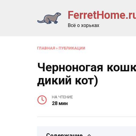
Перейти
FerretHome.r
к
содержанию
Всё о хорьках
ГЛАВНАЯ
»
ПУБЛИКАЦИИ
Черноногая кошк
дикий кот)
НА ЧТЕНИЕ
28 мин
Содержание