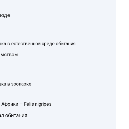
роде
шка в естественной среде обитания
томством
шка в зоопарке
Африки — Felis nigripes
ал обитания