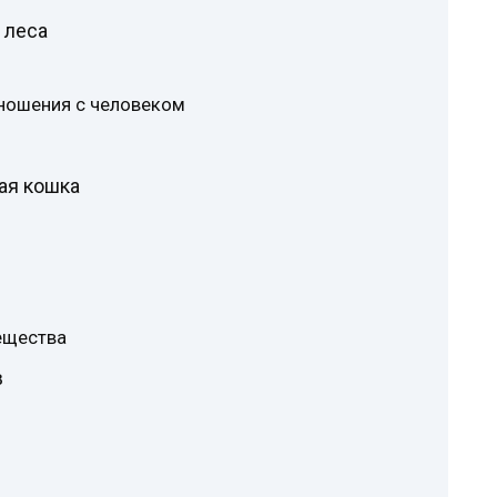
 леса
тношения с человеком
ая кошка
ещества
в