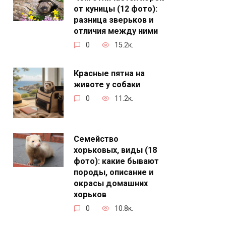
от куницы (12 фото):
разница зверьков и
отличия между ними
0
15.2к.
Красные пятна на
животе у собаки
0
11.2к.
Семейство
хорьковых, виды (18
фото): какие бывают
породы, описание и
окрасы домашних
хорьков
0
10.8к.