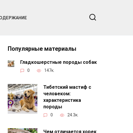
ОДЕРЖАНИЕ
Популярные материалы
Гладкошерстные породы собак
0
147к.
Тибетский мастиф с
человеком:
характеристика
породы
0
24.3к.
Чем отличается хорек