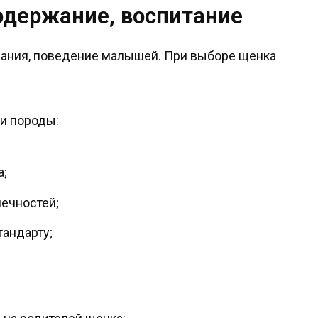
одержание, воспитание
жания, поведение малышей. При выборе щенка
и породы:
а;
нечностей;
тандарту;