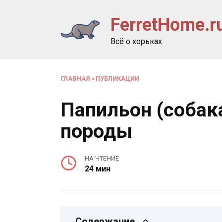
Перейти
FerretHome.r
к
содержанию
Всё о хорьках
ГЛАВНАЯ
»
ПУБЛИКАЦИИ
Папильон (собака
породы
НА ЧТЕНИЕ
24 мин
Содержание