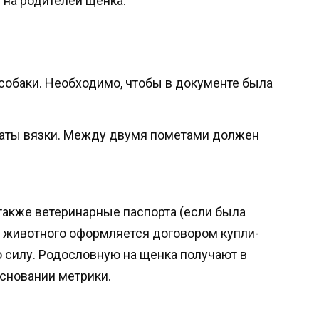
на родителей щенка:
собаки. Необходимо, чтобы в документе была
даты вязки. Между двумя пометами должен
также ветеринарные паспорта (если была
е животного оформляется договором купли-
 силу. Родословную на щенка получают в
основании метрики.