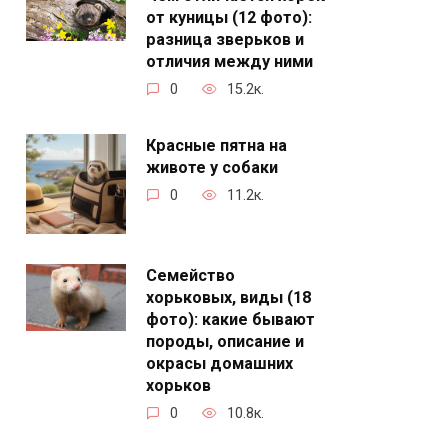
от куницы (12 фото):
разница зверьков и
отличия между ними
0
15.2к.
Красные пятна на
животе у собаки
0
11.2к.
Семейство
хорьковых, виды (18
фото): какие бывают
породы, описание и
окрасы домашних
хорьков
0
10.8к.