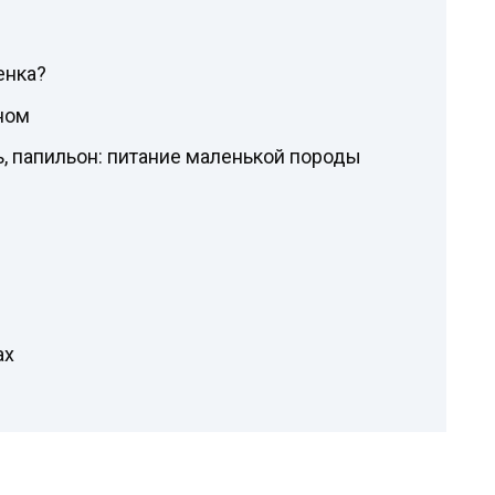
енка?
ном
, папильон: питание маленькой породы
ах