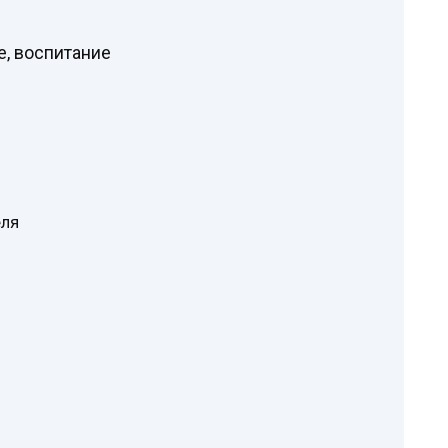
е, воспитание
еля