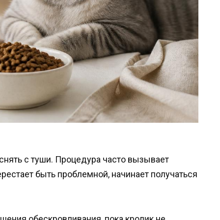
нять с туши. Процедура часто вызывает
ерестает быть проблемной, начинает получаться
ршения обескровливания, пока кролик не