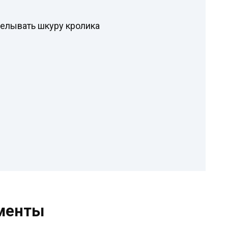
делывать шкуру кролика
менты