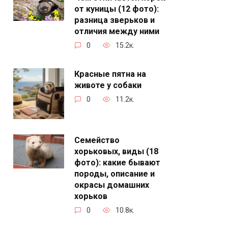
от куницы (12 фото):
разница зверьков и
отличия между ними
0
15.2к.
Красные пятна на
животе у собаки
0
11.2к.
Семейство
хорьковых, виды (18
фото): какие бывают
породы, описание и
окрасы домашних
хорьков
0
10.8к.