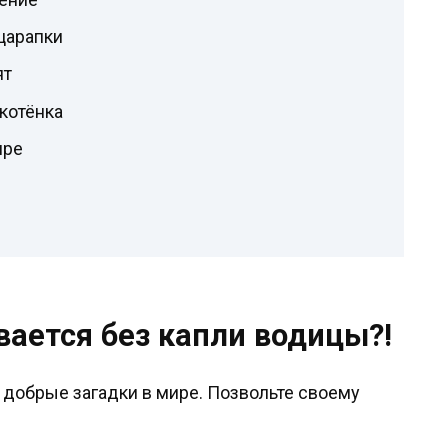
-царапки
ят
котёнка
ире
ывается без капли водицы?!
 добрые загадки в мире. Позвольте своему