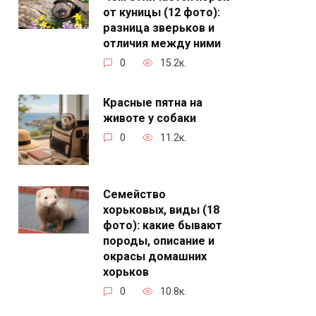
от куницы (12 фото):
разница зверьков и
отличия между ними
0
15.2к.
Красные пятна на
животе у собаки
0
11.2к.
Семейство
хорьковых, виды (18
фото): какие бывают
породы, описание и
окрасы домашних
хорьков
0
10.8к.