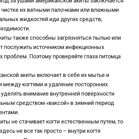
 уход за ушами американской акиты заключается
, чистке их ватными палочками или влажными
альных жидкостей иди других средств,
бходимости.
 акиты также способны загрязняться пылью или
ет послужить источником инфекционных
х проблем. Поэтому проверяйте глаза питомца
канской акиты включает в себя их мытье и
ти между когтями и удаление посторонних
 уделять внимание внутренней поверхности
льным средством «ваксой» в зимний период
ентами.
киты не стачивает когти естественным путем, то
здесь не все так просто – внутри когтя