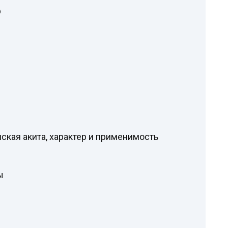
р
кая акита, характер и применимость
ы