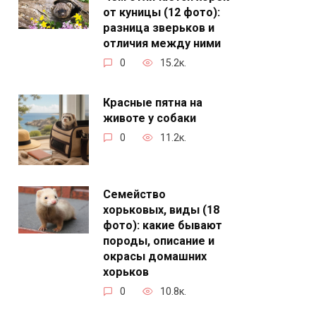
от куницы (12 фото):
разница зверьков и
отличия между ними
0
15.2к.
Красные пятна на
животе у собаки
0
11.2к.
Семейство
хорьковых, виды (18
фото): какие бывают
породы, описание и
окрасы домашних
хорьков
0
10.8к.