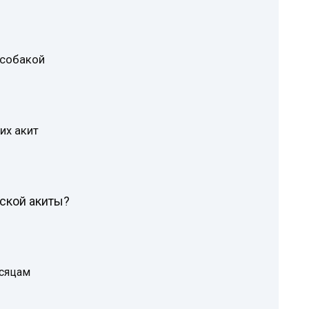
 собакой
их акит
ской акиты?
сяцам