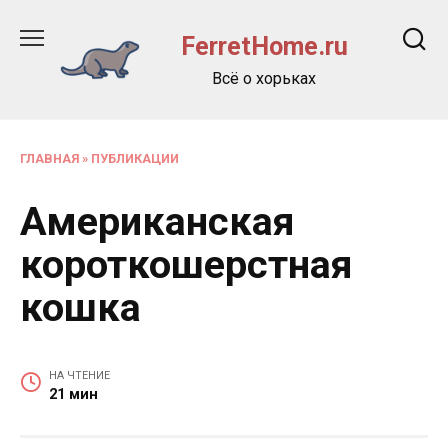
Перейти
к
FerretHome.ru
содержанию
Всё о хорьках
ГЛАВНАЯ
»
ПУБЛИКАЦИИ
Американская
короткошерстная
кошка
НА ЧТЕНИЕ
21 мин