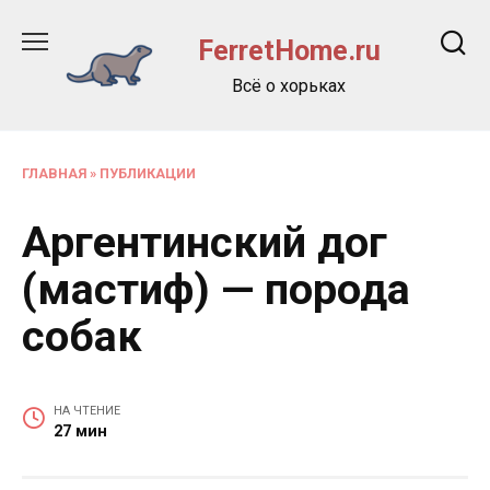
Перейти
к
FerretHome.ru
содержанию
Всё о хорьках
ГЛАВНАЯ
»
ПУБЛИКАЦИИ
Аргентинский дог
(мастиф) — порода
собак
НА ЧТЕНИЕ
27 мин