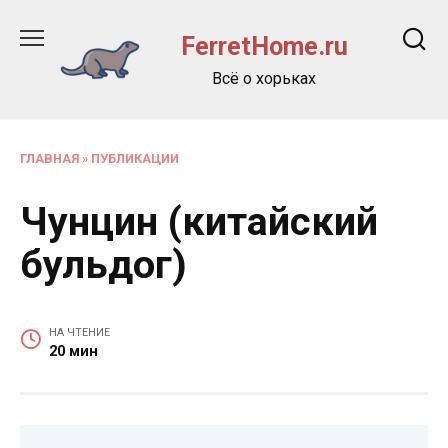
Перейти
к
FerretHome.ru
содержанию
Всё о хорьках
ГЛАВНАЯ
»
ПУБЛИКАЦИИ
Чунцин (китайский
бульдог)
НА ЧТЕНИЕ
20 мин