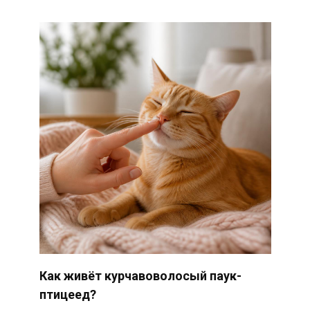
Как живёт курчавоволосый паук-
птицеед?