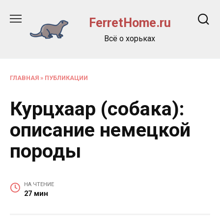
Перейти
к
FerretHome.ru
содержанию
Всё о хорьках
ГЛАВНАЯ
»
ПУБЛИКАЦИИ
Курцхаар (собака):
описание немецкой
породы
НА ЧТЕНИЕ
27 мин