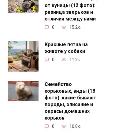
от куницы (12 фото):
разница зверьков и
отличия между ними
0
15.2к.
Красные пятна на
животе у собаки
0
11.2к.
Семейство
хорьковых, виды (18
фото): какие бывают
породы, описание и
окрасы домашних
хорьков
0
10.8к.