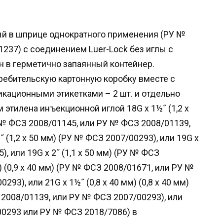
ый в шприце однократного применения (РУ №
237) с соединением Luer-Lock без иглы с
н в герметично запаянный контейнер.
ребительскую картонную коробку вместе с
кационными этикетками – 2 шт. и отдельно
этилена инъекционной иглой 18G х 1½˝ (1,2 х
 № ФСЗ 2008/01145, или РУ № ФСЗ 2008/01139,
 (1,2 х 50 мм) (РУ № ФСЗ 2007/00293), или 19G х
), или 19G х 2˝ (1,1 х 50 мм) (РУ № ФСЗ
м) (0,9 х 40 мм) (РУ № ФСЗ 2008/01671, или РУ №
3), или 21G х 1½˝ (0,8 х 40 мм) (0,8 х 40 мм)
2008/01139, или РУ № ФСЗ 2007/00293), или
/00293 или РУ № ФСЗ 2018/7086) в