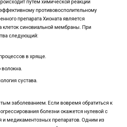
роисходит путем химической реакции
т эффективному противовосполительному
енного препарата Хионата является
а клеток синовиальной мембраны. При
ства следующий:
процессов в хряще.
 волокна.
ология сустава.
стым заболеванием. Если вовремя обратиться к
огрессирования болезни окажется нулевой с
я и медикаментозных препаратов. Одним из