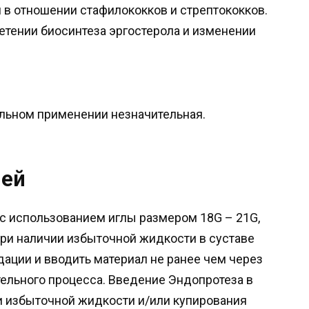
н в отношении стафилококков и стрептококков.
етении биосинтеза эргостерола и изменении
льном применении незначительная.
чей
с использованием иглы размером 18G – 21G,
При наличии избыточной жидкости в суставе
ации и вводить материал не ранее чем через
тельного процесса. Введение Эндопротеза в
и избыточной жидкости и/или купирования