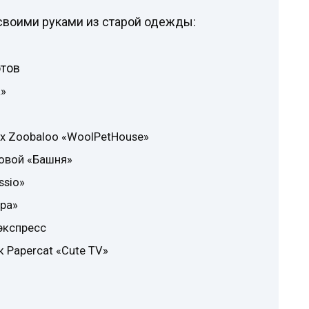
своими руками из старой одежды:
отов
а»
х Zoobaloo «WoolPetHouse»
ховой «Башня»
ssio»
ра»
экспресс
 Papercat «Cute TV»