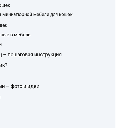
ошек
ы миниатюрной мебели для кошек
шек
нные в мебель
и
ц – пошаговая инструкция
ик?
и – фото и идеи
и