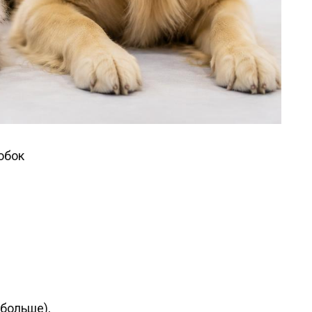
обок
 больше),