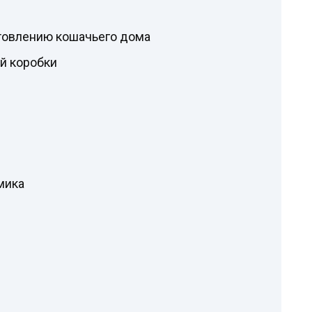
отовлению кошачьего дома
ой коробки
мика