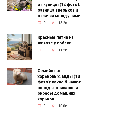
от куницы (12 фото):
разница зверьков и
отличия между ними
0
15.2к.
Красные пятна на
животе у собаки
0
11.2к.
Семейство
хорьковых, виды (18
фото): какие бывают
породы, описание и
окрасы домашних
хорьков
0
10.8к.