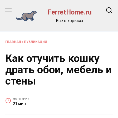
Перейти
к
FerretHome.ru
содержанию
Всё о хорьках
ГЛАВНАЯ
»
ПУБЛИКАЦИИ
Как отучить кошку
драть обои, мебель и
стены
НА ЧТЕНИЕ
21 мин