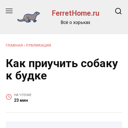
Перейти
к
FerretHome.ru
содержанию
Всё о хорьках
ГЛАВНАЯ
»
ПУБЛИКАЦИИ
Как приучить собаку
к будке
НА ЧТЕНИЕ
23 мин