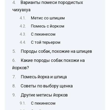
Варианты помеси породистых
чихуахуа
Метис со шпицем
Помесь с йорком
С пекинесом
С той терьером
Породы собак, похожие на шпицев
Какие породы собак похожи на
йорков?
Помесь йорка и шпица
Советы по выбору щенка
Другие метисы йорков
С пекинесом