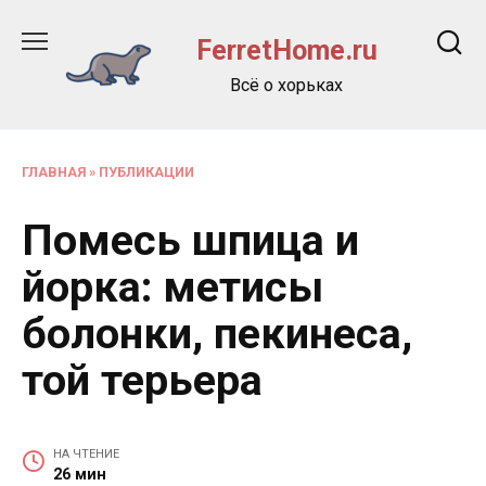
Перейти
к
FerretHome.ru
содержанию
Всё о хорьках
ГЛАВНАЯ
»
ПУБЛИКАЦИИ
Помесь шпица и
йорка: метисы
болонки, пекинеса,
той терьера
НА ЧТЕНИЕ
26 мин