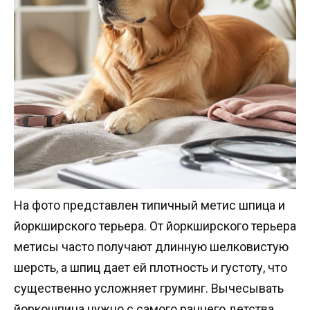
На фото представлен типичный метис шпица и
йоркширского терьера. От йоркширского терьера
метисы часто получают длинную шелковистую
шерсть, а шпиц дает ей плотность и густоту, что
существенно усложняет груминг. Вычесывать
йоркошпица нужно с самого раннего детства,