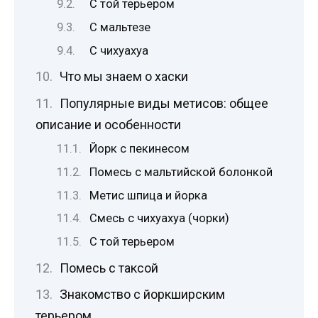
С той терьером
С мальтезе
С чихуахуа
Что мы знаем о хаски
Популярные виды метисов: общее
описание и особенности
Йорк с пекинесом
Помесь с мальтийской болонкой
Метис шпица и йорка
Смесь с чихуахуа (чорки)
С той терьером
Помесь с таксой
Знакомство с йоркширским
терьером