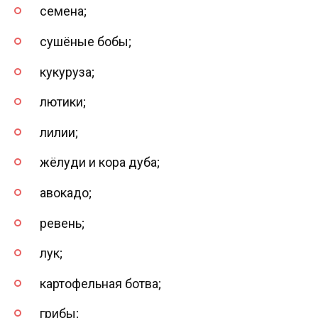
семена;
сушёные бобы;
кукуруза;
лютики;
лилии;
жёлуди и кора дуба;
авокадо;
ревень;
лук;
картофельная ботва;
грибы;