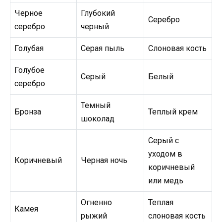
Черное
Глубокий
Серебро
серебро
черный
Голубая
Серая пыль
Слоновая кость
Голубое
Серый
Белый
серебро
Темный
Бронза
Теплый крем
шоколад
Серый с
уходом в
Коричневый
Черная ночь
коричневый
или медь
Огненно
Теплая
Камея
рыжий
слоновая кость