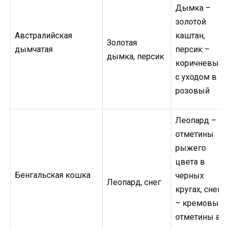
Дымка –
золотой
Австралийская
каштан,
Золотая
дымчатая
персик –
дымка, персик
коричневый
с уходом в
розовый
Леопард –
отметины
рыжего
цвета в
Бенгальская кошка
черных
Леопард, снег
кругах, снег
– кремовые
отметины в