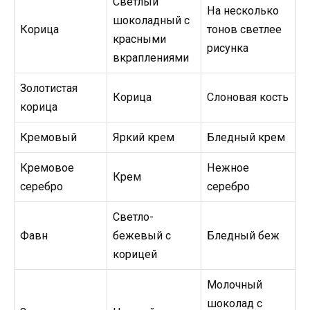
Светлый
На несколько
шоколадный с
Корица
тонов светлее
красными
рисунка
вкраплениями
Золотистая
Корица
Слоновая кость
корица
Кремовый
Яркий крем
Бледный крем
Кремовое
Нежное
Крем
серебро
серебро
Светло-
Фавн
бежевый с
Бледный беж
корицей
Молочный
шоколад с