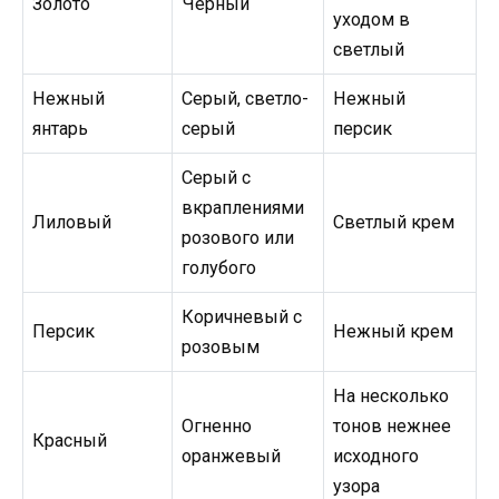
Золото
Черный
уходом в
светлый
Нежный
Серый, светло-
Нежный
янтарь
серый
персик
Серый с
вкраплениями
Лиловый
Светлый крем
розового или
голубого
Коричневый с
Персик
Нежный крем
розовым
На несколько
Огненно
тонов нежнее
Красный
оранжевый
исходного
узора