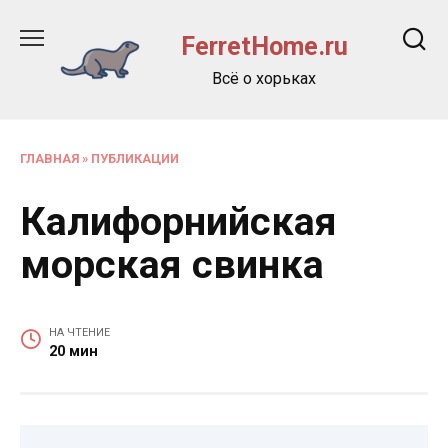
Перейти
к
FerretHome.ru
содержанию
Всё о хорьках
ГЛАВНАЯ
»
ПУБЛИКАЦИИ
Калифорнийская
морская свинка
НА ЧТЕНИЕ
20 мин