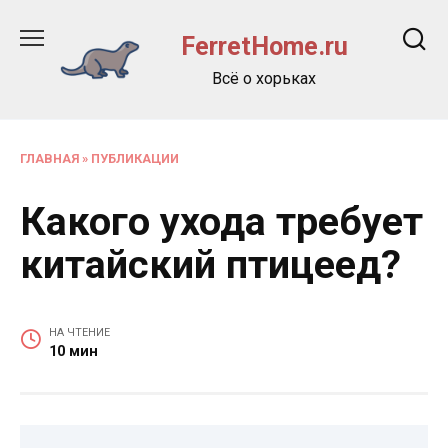
Перейти
к
FerretHome.ru
содержанию
Всё о хорьках
ГЛАВНАЯ
»
ПУБЛИКАЦИИ
Какого ухода требует
китайский птицеед?
НА ЧТЕНИЕ
10 мин