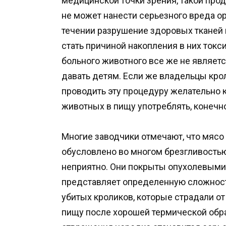
медицинской точки зрения, такой про
не может нанести серьезного вреда о
течении разрушение здоровых тканей 
стать причиной накопления в них токс
больного животного все же не являет
давать детям. Если же владельцы крол
проводить эту процедуру желательно 
животных в пищу употреблять, конечно
Многие заводчики отмечают, что мясо 
обусловлено во многом брезгливость
неприятно. Они покрыты опухолевыми 
представляет определенную сложность
убитых кроликов, которые страдали от
пищу после хорошей термической обра