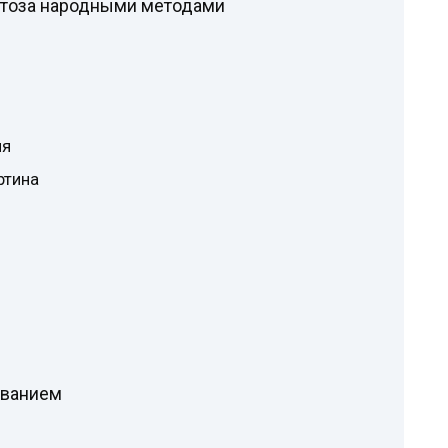
атоза народными методами
ия
ртина
еванием