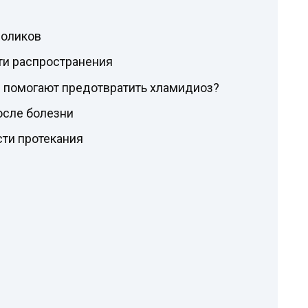
роликов
ти распространения
 помогают предотвратить хламидиоз?
осле болезни
ти протекания