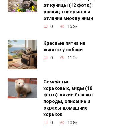
от куницы (12 фото):
разница зверьков и
отличия между ними
0
15.2к.
Красные пятна на
животе у собаки
0
11.2к.
Семейство
хорьковых, виды (18
фото): какие бывают
породы, описание и
окрасы домашних
хорьков
0
10.8к.