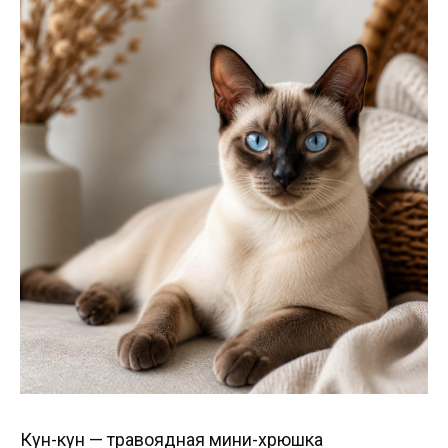
Кун-кун — травоядная мини-хрюшка