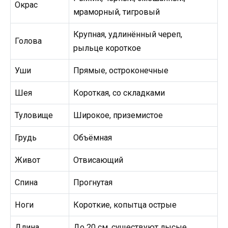
Окрас
мраморный, тигровый
Крупная, удлинённый череп,
Голова
рыльце короткое
Уши
Прямые, остроконечные
Шея
Короткая, со складками
Туловище
Широкое, приземистое
Грудь
Объёмная
Живот
Отвисающий
Спина
Прогнутая
Ноги
Короткие, копытца острые
Длина
До 20 см, существуют лысые