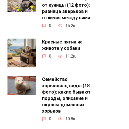
от куницы (12 фото):
разница зверьков и
отличия между ними
0
15.2к.
Красные пятна на
животе у собаки
0
11.2к.
Семейство
хорьковых, виды (18
фото): какие бывают
породы, описание и
окрасы домашних
хорьков
0
10.8к.