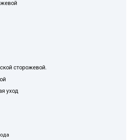
ожевой
ской сторожевой.
ой
ая уход
хода