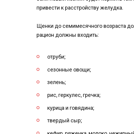
привести к расстройству желудка.
Щенки до семимесячного возраста дол
рацион должны входить:
отруби;
сезонные овощи;
зелень;
рис, геркулес, гречка;
курица и говядина;
твердый сыр;
кефир, ряженка, молоко, нежирный