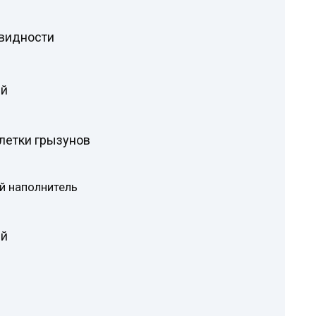
видности
ей
летки грызунов
й наполнитель
ей