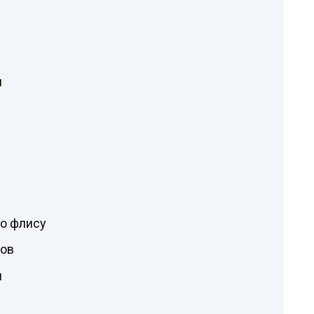
и
по флису
ков
и