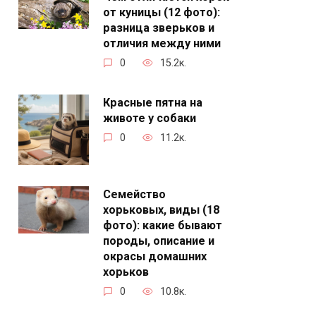
от куницы (12 фото):
разница зверьков и
отличия между ними
0
15.2к.
Красные пятна на
животе у собаки
0
11.2к.
Семейство
хорьковых, виды (18
фото): какие бывают
породы, описание и
окрасы домашних
хорьков
0
10.8к.