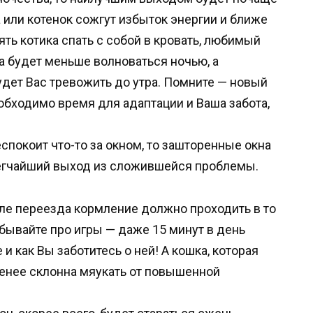
а или котенок сожгут избыток энергии и ближе
ять котика спать с собой в кровать, любимый
а будет меньше волноваться ночью, а
удет Вас тревожить до утра. Помните — новый
еобходимо время для адаптации и Ваша забота,
беспокоит что-то за окном, то зашторенные окна
егчайший выход из сложившейся проблемы.
ле переезда кормление должно проходить в то
абывайте про игры — даже 15 минут в день
 как Вы заботитесь о ней! А кошка, которая
менее склонна мяукать от повышенной