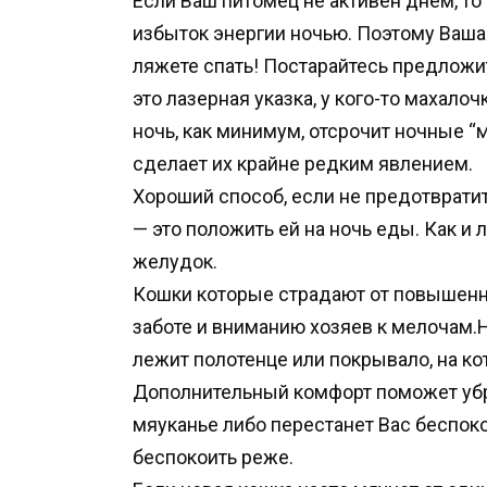
Если Ваш питомец не активен днем, то 
избыток энергии ночью. Поэтому Ваша 
ляжете спать! Постарайтесь предложи
это лазерная указка, у кого-то махалоч
ночь, как минимум, отсрочит ночные “м
сделает их крайне редким явлением.
Хороший способ, если не предотвратит
— это положить ей на ночь еды. Как и
желудок.
Кошки которые страдают от повышенн
заботе и вниманию хозяев к мелочам.Н
лежит полотенце или покрывало, на к
Дополнительный комфорт поможет убра
мяуканье либо перестанет Вас беспоко
беспокоить реже.