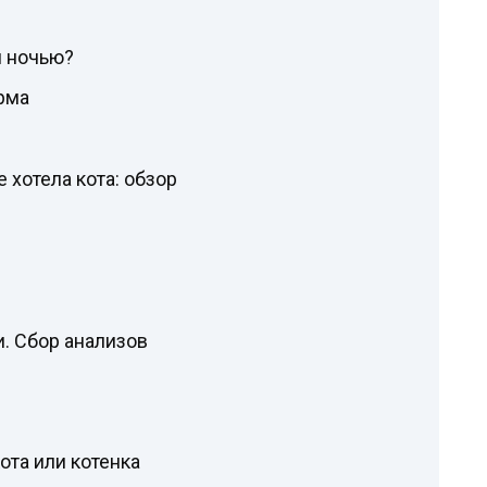
я ночью?
рма
е хотела кота: обзор
и. Сбор анализов
ота или котенка