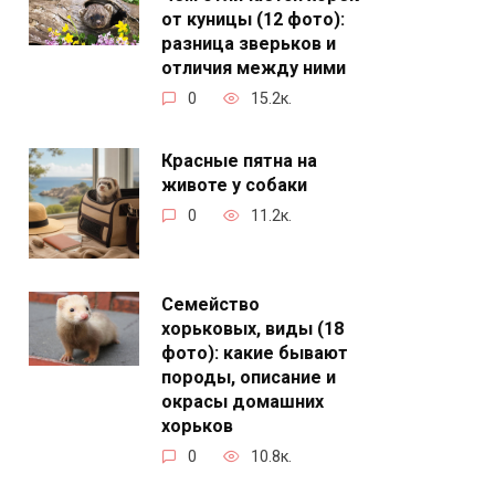
от куницы (12 фото):
разница зверьков и
отличия между ними
0
15.2к.
Красные пятна на
животе у собаки
0
11.2к.
Семейство
хорьковых, виды (18
фото): какие бывают
породы, описание и
окрасы домашних
хорьков
0
10.8к.