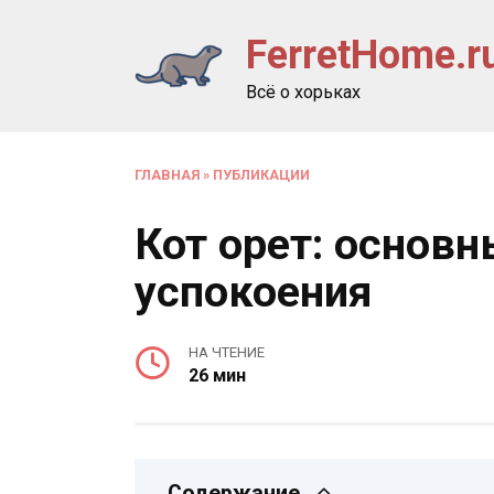
Перейти
FerretHome.r
к
содержанию
Всё о хорьках
ГЛАВНАЯ
»
ПУБЛИКАЦИИ
Кот орет: основ
успокоения
НА ЧТЕНИЕ
26 мин
Содержание