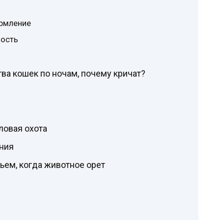
ормление
ность
а кошек по ночам, почему кричат?
ловая охота
ния
ем, когда животное орет