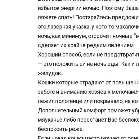
избыток энергии ночью. Поэтому Ваша 
ляжете спать! Постарайтесь предложи
это лазерная указка, у кого-то махалоч
ночь, как минимум, отсрочит ночные “м
сделает их крайне редким явлением.
Хороший способ, если не предотвратит
— это положить ей на ночь еды. Как и
желудок.
Кошки которые страдают от повышенн
заботе и вниманию хозяев к мелочам.Н
лежит полотенце или покрывало, на к
Дополнительный комфорт поможет убра
мяуканье либо перестанет Вас беспоко
беспокоить реже.
Если новая кошка часто мяучет от од