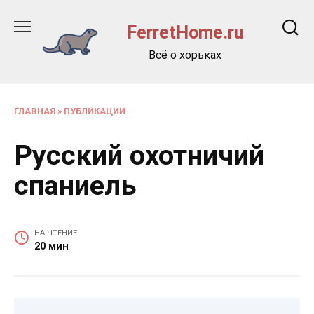
Перейти
к
FerretHome.ru
содержанию
Всё о хорьках
ГЛАВНАЯ
»
ПУБЛИКАЦИИ
Русский охотничий
спаниель
НА ЧТЕНИЕ
20 мин