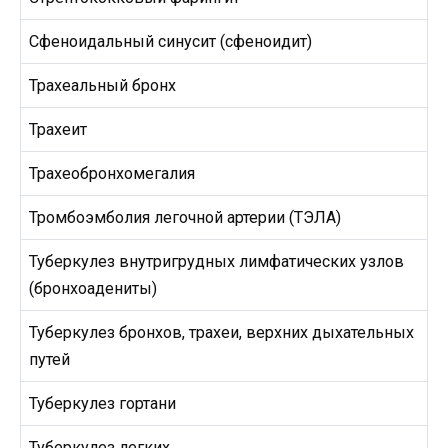
Сфеноидальный синусит (сфеноидит)
Трахеальный бронх
Трахеит
Трахеобронхомегалия
Тромбоэмболия легочной артерии (ТЭЛА)
Туберкулез внутригрудных лимфатических узлов
(бронхоадениты)
Туберкулез бронхов, трахеи, верхних дыхательных
путей
Туберкулез гортани
Туберкулез легких