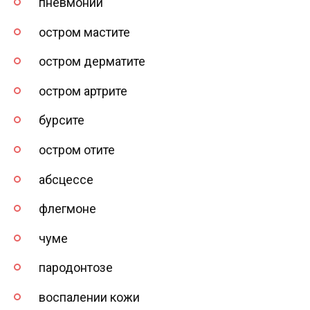
пневмонии
остром мастите
остром дерматите
остром артрите
бурсите
остром отите
абсцессе
флегмоне
чуме
пародонтозе
воспалении кожи