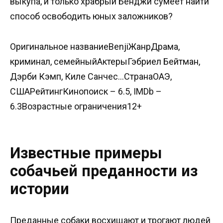
выкупа, и только храбрый Бенджи сумеет найти
способ освободить юных заложников?
Оригинальное названиеBenjiЖанрДрама,
криминал, семейныйАктерыГэбриел Бейтман,
Дэрби Кэмп, Киле Санчес…СтранаОАЭ,
СШАРейтингКинопоиск – 6.5, IMDb –
6.3Возрастные ограничения12+
Известные примеры
собачьей преданности из
истории
Преданные собаки восхищают и трогают людей