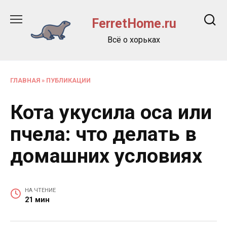
Перейти
к
FerretHome.ru
содержанию
Всё о хорьках
ГЛАВНАЯ
»
ПУБЛИКАЦИИ
Кота укусила оса или
пчела: что делать в
домашних условиях
НА ЧТЕНИЕ
21 мин